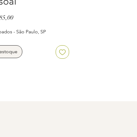
soal
Price
85,00
ados - São Paulo, SP
estoque