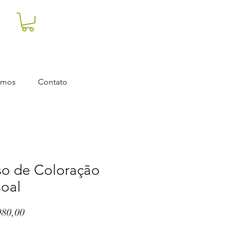
omos
Contato
so de Coloração
soal
Preço
980,00